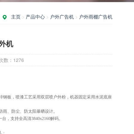
主页
>
产品中心
>
户外广告机
>
户外雨棚广告机
外机
次数：
1276
锌钢
板，喷漆工艺采用双层喷户外粉，机器固定采用水泥底座
用防雨、防尘、防太阳暴晒设计。
某一台，支持全高清
3840
x
2160
解码。
凡；