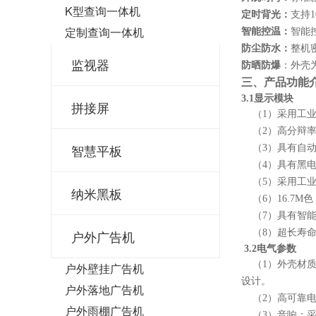
K型查询一体机
定时背光：
支持
定制查询一体机
智能控温：
智能
防尘防水：
整机
监视器
防晒防爆
：外壳
三
、产品功能
3
.1显示模块
拼接屏
（
1）采用工
（
2）高分辩
智慧平板
（
3）具有自
（
4）具有黑
（
5）采用工
纳米黑板
（
6）16.7
（
7）具有智
户外广告机
（
8）超长寿命
3
.2电气参数
（
1）
外壳材
户外壁挂广告机
设计。
户外落地广告机
（
2）
高可靠
户外雨棚广告机
（
3）
音响：