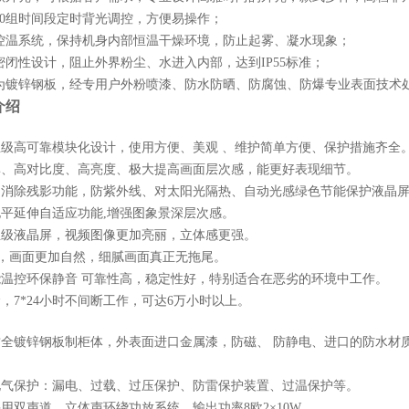
10组时间段定时背光调控，方便易操作；
控温系统，保持机身内部恒温干燥环境，防止起雾、凝水现象；
密闭性设计，阻止外界粉尘、水进入内部，达到
IP55标准；
为镀锌钢板，经专用户外粉
喷
漆、防水防晒、防腐蚀、防爆专业表面技术
介绍
业级高可靠模块化设计，使用方便、美观 、维护简单方便、保护措施齐全
率、高对比度、高亮度、极大提高画面层次感，能更好表现细节。
动消除残影功能，防紫外线、对太阳光隔热、自动光感绿色节能保护液晶
电平延伸自适应功能,增强图象景深层次感。
业级液晶屏，视频图像更加亮丽，立体感更强。
M色，画面更加自然，细腻画面真正无拖尾。
能温控环保静音 可靠性高，稳定性好，特别适合在恶劣的环境中工作。
，7*24小时不间断工作，可达6万小时以上。
质全
镀锌钢板
制柜体，外表面进口金属漆，防磁、
防静电、进口的防水材
电气保护：漏电、过载、过压保护、防雷保护装置、过温保护等。
采用双声道，立体声环绕功放系统，输出功率
8欧2×10W。