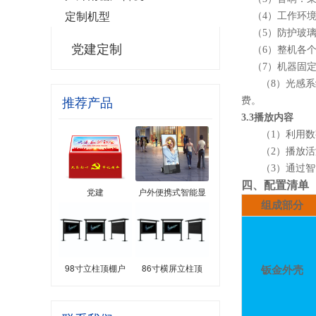
定制机型
（
4）
工作环
（
5）
防护玻
党建定制
（
6）
整机各
（
7）
机器固
（
8）
光感系
推荐产品
费。
3
.3播放内容
（
1）利用
（
2）播放
（
3）通过
四
、
配置清单
党建
户外便携式智能显
组成部分
98寸立柱顶棚户
86寸横屏立柱顶
钣金外壳