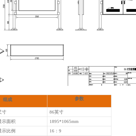
参数
组成
尺寸
86
英寸
显示面积
1895
*
1065
mm
显示比例
16
：
9