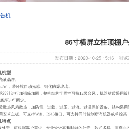
广告机
86寸横屏立柱顶棚户
发布日期：2023-10-25 15:16
浏览
机机型
亮
液晶屏。
0cd/㎡，带环境自动光感、
钢化
防爆玻璃。
要求设计进行加强筋加固，整机结构牢固性可抗12级台风，机器材质采用
镀
器底座进行固定。
品质散热风扇散热，加防雷、过载、过压、过流、过温保护设备、结构采
用
安卓
主板、可支持
Wifi、RJ45接口、可支持同时控制所有机器或单控
机特点
款外壳，可根据客户需求，专业设计高雅时尚的外壳，款式多样，高档非