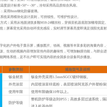
境温度设计标准
+50°~ -
3
0°，冷却采用高品质组合风扇。
璃：采用
8mm
钢化防爆
玻璃
。
个系统采用模块化设计原则，可持续性、可维护性设计。
定方式：采用从地面浇筑多颗
M18-24螺丝柱，穿插至机器底部加螺母固定
统：屏幕背光采用自动环境光感应，实时调节屏幕亮度即满足强阳光直射
数字化的户外电子显示屏，播放图片、动画、视频等丰富多彩的海量内容
活泼、生动的视频内容增加宣传内容的趣味性，
可
增加触摸功能，与群众进
智能网络系统，足不出户即可实现内容的全国多台设备
同步
播放。
参数类别
规格型号及说明
钣金材质
钣金外壳采用
1.5mmSGCC镀锌钢板。
外壳涂层
内层喷涂富锌底粉，表层喷涂阿克苏户外塑粉保
使用年限
使用年限确保
10年以上。
整机防护等级达到
IP55；高效多层过滤系统，
防护等级
进入机器内部。