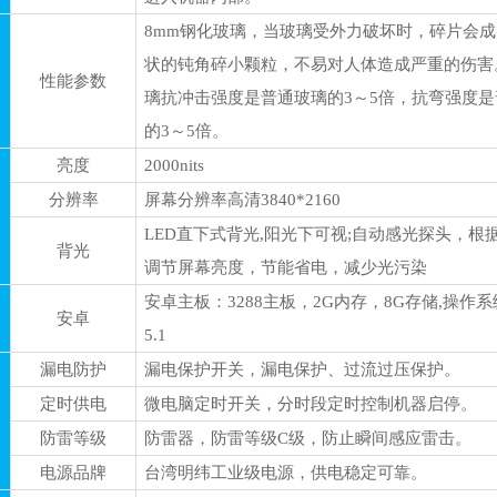
8
mm钢化玻璃，当玻璃受外力破坏时，碎片会成
状的钝角碎小颗粒，不易对人体造成严重的伤害
性能参数
璃抗冲击强度是普通玻璃的3～5倍，抗弯强度
的3～5倍。
亮度
2000nits
分辨率
屏幕分辨率高清
3840
*
2160
LED直下式背光,阳光下可视;自动感光探头，根
背光
调节屏幕亮度，节能省电，减少光污染
安卓
主板：
3288主板，2G内存，8G存储
,
操作系
安卓
5.1
漏电防护
漏电保护开关，漏电保护、过流过压保护。
定时供电
微电脑定时开关，分时段定时控制机器启停。
防雷等级
防雷器，防雷等级
C级，防止瞬间感应雷击。
电源品牌
台湾明纬工业级电源，供电稳定可靠。