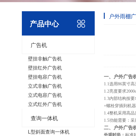
户外雨棚
产品中心
广告机
壁挂非触广告机
壁挂红外广告机
壁挂电容广告机
一
、户外广告
1
.1选用
86
英寸
高
立式非触广告机
1
.2亮度要求
20
0
立式电容广告机
1
.3内部结构按
立式红外广告机
+螺栓穿插到机
1
.4整机采用高
查询一体机
1
.5功能需要：采
二
、户外广告
L型斜面查询一体机
外观时尚：
标准