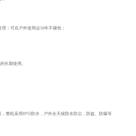
处理；可在户外使用达
10年不褪色；
。
屏的长期使用。
质，整机采用
IP55防水，户外全天候防水防尘，防盗、防爆等