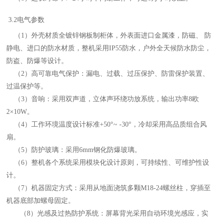
3
.2电气参数
（
1）
外壳材质全
镀锌钢板
制柜体，外表面进口金属漆，防磁、
防
静电、进口的防水材质，整机采用
IP55防水，户外全天候防水防尘，
防盗、防爆等设计。
（
2）
高可靠电气保护：漏电、过载、过压保护、防雷保护装置、
过温保护等。
（
3）
音响：采用双声道，立体声环绕功放系统，输出功率
8欧
2×10W。
（
4）
工作环境温度设计标准
+50°~ -
3
0°，冷却采用高品质组合风
扇。
（
5）
防护玻璃：采用
6mm
钢化防爆
玻璃
。
（
6）
整机各个系统采用模块化设计原则，可持续性、可维护性设
计。
（
7）
机器固定方式：采用从地面浇筑多颗
M18-24螺丝柱，穿插至
机器底部加螺母固定。
（
8）
光感及过热防护系统：屏幕背光采用自动环境光感应，实