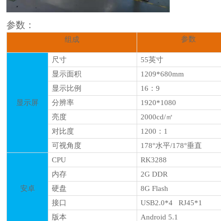
参数：
参数
组成
尺寸
55
英寸
显示面积
1209
*
680
mm
显示比例
16
：
9
显示屏
分辨率
1920
*
1080
亮度
20
00cd/㎡
对比度
12
00
：
1
可视角度
178°水平/178°垂直
CPU
RK
3288
内存
2G DDR
安卓
硬盘
8
G Flash
接口
USB2.0*
4
RJ45*1
版本
Android
5.1