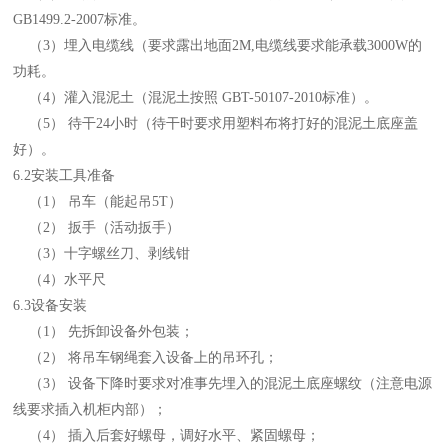
GB1499.2-2007标准。
（
3）埋入电缆线（要求露出地面2M,电缆线要求能承载3000W的
功耗。
（
4）灌入混泥土（混泥土按照 GBT-50107-2010标准）。
（
5） 待干24小时（待干时要求用塑料布将打好的混泥土底座盖
好）。
6
.2安装工具准备
（
1） 吊车（能起吊5T）
（
2） 扳手（活动扳手）
（
3）十字螺丝刀、剥线钳
（
4）水平尺
6
.3设备安装
（
1） 先拆卸设备外包装；
（
2） 将吊车钢绳套入设备上的吊环孔；
（
3） 设备下降时要求对准事先埋入的混泥土底座螺纹（注意电源
线要求插入机柜内部）；
（
4） 插入后套好螺母，调好水平、紧固螺母；