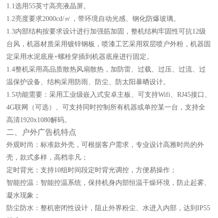
1
.1选用
55
英寸
高亮
液晶屏。
1
.2亮度要求
20
00cd/㎡，带环境自动光感、
钢化
防爆玻璃。
1
.3内部结构按要求设计进行加强筋加固，整机结构牢固性可抗12级
台风，机器材质采用
镀锌钢
板，喷漆工艺采用双层喷户外粉，机器固
定采用水泥底座
+螺栓穿插到机器底座进行固定。
1
.4整机采用高品质散热风扇散热，加防雷、过载、过压、过流、过
温保护设备、结构采用防雨、防尘、防太阳暴晒设计。
1
.5功能需要：采用工业级嵌入式安卓主板、可支持Wifi、RJ45接口、
4
G联网
（
可选
）
、可支持同时控制所有机器或单控某一台，支持全
高清
1920
x
1080
解码。
二
、户外广告机特点
外观时尚：
标准款外壳，可根据客户需求，专业设计高雅时尚的外
壳，款式多样，高档非凡；
定时背光：
支持
10组时间段定时背光调控，方便易操作；
智能控温：
智能控温系统，保持机身内部恒温干燥环境，防止起雾、
凝水现象；
防尘防水：
整机密闭性设计，阻止外界粉尘、水进入内部，达到
IP55