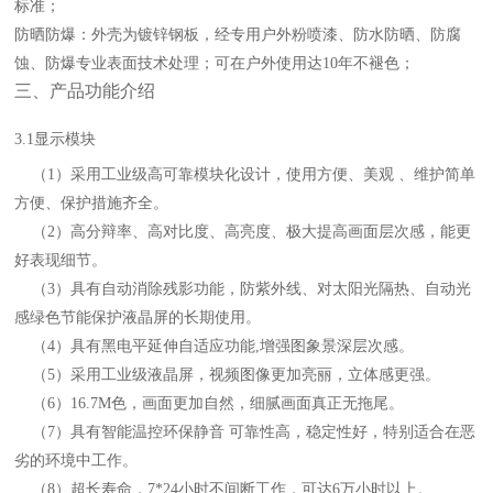
标准；
防晒防爆
：外壳为镀锌钢板，经专用户外粉
喷
漆、防水防晒、防腐
蚀、防爆专业表面技术处理；可在户外使用达
10年不褪色；
三
、产品功能介绍
3
.1显示模块
（
1）采用工业级高可靠模块化设计，使用方便、美观 、维护简单
方便、保护措施齐全。
（
2）高分辩率、高对比度、高亮度、极大提高画面层次感，能更
好表现细节。
（
3）具有自动消除残影功能，防紫外线、对太阳光隔热、自动光
感绿色节能保护液晶屏的长期使用。
（
4）具有黑电平延伸自适应功能,增强图象景深层次感。
（
5）采用工业级液晶屏，视频图像更加亮丽，立体感更强。
（
6）16.7M色，画面更加自然，细腻画面真正无拖尾。
（
7）具有智能温控环保静音 可靠性高，稳定性好，特别适合在恶
劣的环境中工作。
（
8）超长寿命，7*24小时不间断工作，可达6万小时以上。