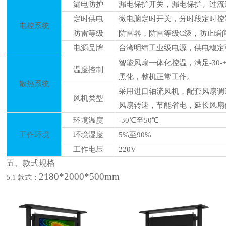
漏电防护
漏电保护开关，漏电保护、过流
定时供电
微电脑定时开关，分时段定时控
电控系统
防雷等级
防雷器，防雷等级
C级，防止瞬
电源品牌
台湾明纬工业级电源，供电稳定
智能风扇一体化控温，满足
-3
温度控制
黑化，整机正常工作。
散热系统
采用进口轴流风机，配套风扇调
风机类型
风扇转速，节能省电，延长风扇
环境温度
-30℃至50℃
工作环境
环境湿度
5%至90%
工作电压
220V
五、款式规格
2180*2000*500mm
5
.1 款式：