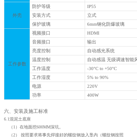
防护等级
IP
5
5
外壳
安装方式
立式
保护玻璃
6mm
钢化
防爆
玻璃
视频接口
HDMI
音频接口
输出
亮度控制
自动感光系统
温度控制
自动感温
无级调速智能
工作参数
工作温度
-
30
°C to +
50
°C
工作湿度
5% to
90
%
电源
220V
功率
400
W
六
、安装及施工标准
6
.1
混泥土底座
（
1）在地面挖600MM深坑。
（
2） 按照要求将事先焊接好的螺纹钢放入垦内（螺纹钢按照