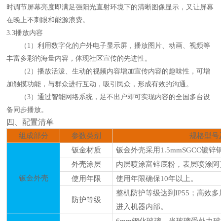
时调节屏幕亮度即满足强阳光直射环境下的清晰图像显示，又让屏幕
在晚上不刺眼和能源浪费。
3
.3播放内容
（
1）利用数字化的户外电子显示屏，播放图片、动画、视频等
丰富多彩的海量内容，体现社区宣传的先进性。
（
2）播放活泼、生动的视频内容增加宣传内容的趣味性，
可
增
加触摸功能，与群众进行互动，吸引民众，形成有效的沟通。
（
3）通过智能网络系统，足不出户即可实现内容的全国多台设
备
同步
播放。
四
、
配置清单
组成部分
参数类别
规格型号
钣金材质
钣金外壳采用
1.5mmSGCC镀
外壳涂层
内层喷涂富锌底粉，表层喷涂阿
钣金外壳
使用年限
使用年限确保
10年以上。
整机防护等级达到
IP55；高
防护等级
进入机器内部。
6
mm钢化玻璃，当玻璃受外力