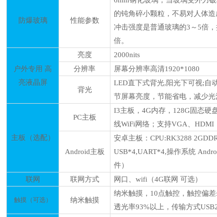
的钝角碎小颗粒，不易对人体造
防爆玻璃
性能参数
冲击强度是普通玻璃的3～5倍，
倍。
亮度
20
00nits
户外专用
高
分辨率
屏幕分辨率高清
1920
*
1080
亮液晶屏
LED直下式背光,阳光下可视;
背光
节屏幕亮度，节能省电，减少光
I3主板，4G内存，128G固态硬盘
PC主板
线WiFi网络；
支持
VGA、HDMI
主板
（
选配
）
安卓主板：
CPU:RK
3288
2GDD
Android
主板
USB*
4
,UART*4,
操作系统
And
件）
联网
联网方式
网口、
wifi（4G联网 可选）
纳米触摸，
10点触控，触控偏差
触摸（可选）
纳米触摸
透光率93%以上，传输方式USB2