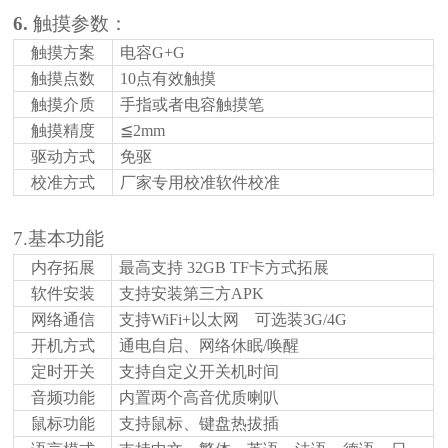
6.
触摸参数：
触摸方案
电容
G+G
触摸点数
10点有效触摸
触摸介质
手指或者电容触摸笔
触摸精度
≦2mm
驱动方式
免驱
校准方式
厂家专用校准软件校准
7.基本功能
内存拓展
最高支持
32GB TF卡方式拓展
软件安装
支持安装第三方
APK
网络通信
支持
WiFi+以太网 可选装3G/4G
开机方式
通电自启、网络休眠
/唤醒
定时开关
支持自定义开关机时间
音频功能
内置两个高音优质喇叭
鼠标功能
支持鼠标、键盘热拔插