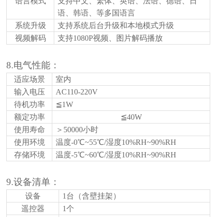
语言模式
支持中文、繁体、英语、法语、德语、日
语、韩语、等多国语言
系统升级
支持系统后台升级和本地模式升级
视频解码
支持
1080P视频、图片解码播放
8.电气性能：
适应场景
室内
输入电压
AC110-220V
待机功率
≦1W
额定功率
≦
40
W
使用寿命
＞
50000小时
使用环境
温度
‐0℃~55℃/湿度10%RH~90%RH
存储环境
温度
‐5℃~60℃/湿度10%RH~90%RH
9.设备清单：
设备
1台
（含壁挂架）
遥控器
1个