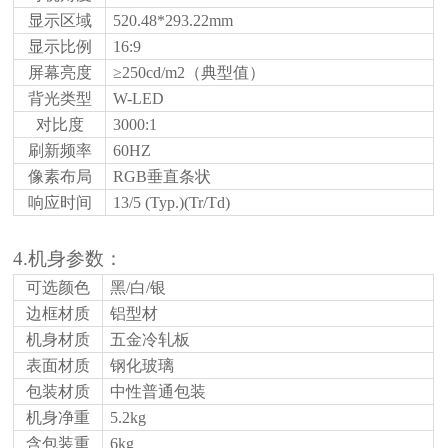
显示区域
520.48*293.22
mm
显示比例
16:9
屏幕亮度
≥250cd/m2（典型值）
背光类型
W-LED
对比度
3
000:1
刷新频率
60HZ
像素布局
RGB垂直条状
响应时间
13/5 (Typ.)(Tr/Td)
4.机身参数：
可选颜色
黑
/白/银
边框材质
铝型材
机身材质
五金冷轧板
表面材质
钢化玻璃
包装材质
中性普通包装
机身净重
5.2
kg
含包装重
6
kg