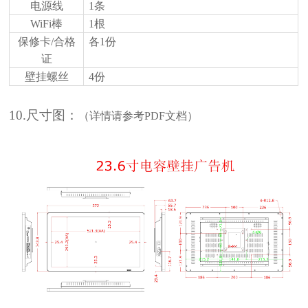
电源线
1条
WiFi棒
1根
保修卡
/合格
各
1份
证
壁挂螺丝
4份
10.尺寸图：
（详情请参考
PDF文档）