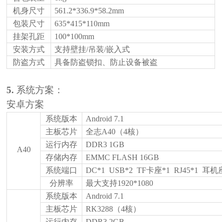
机身尺寸
561.2*336.9*58.2mm
包装尺寸
635*415*110mm
挂架孔距
100*100mm
安装方式
支持壁挂
/吊装/嵌入式
防盗方式
具备防盗锁扣、防止设备被盗
5.
系统方案：
安卓方案
系统版本
Android 7.1
主板芯片
全志
A40
（
4核）
运行内存
DDR3 1GB
A40
存储内存
EMMC FLASH 16GB
系统端口
DC*1 USB*2 TF卡座*1 RJ45*1 耳机
分辨率
最大支持
1920*1080
系统版本
Android 7.1
主板芯片
RK3288（4核）
运行内存
DDR3
2
GB